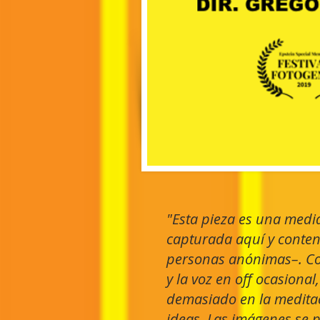
"Esta pieza es una media
capturada aquí y conteni
personas anónimas–. Con
y la voz en off ocasional
demasiado en la meditac
ideas. Las imágenes se 