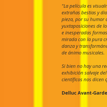
"La película es visu
extrañas bestias y di
pieza, por su humor cá
yuxtaposiciones de lo
e inesperadas formas 
mirada con la pura cr
danza y transformándo
de ánimo musicales.
Si bien no hay una re
exhibición salvaje de
científicos nos dicen
Delluc Avant-Gard