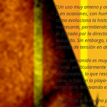
"Un uso muy ameno y orig
y, en ocasiones, con hum
cómo evoluciona la histo
interesante, permitiend
es forzada por la directo
exquisito.
Sin embargo, l
pérdida de tensión en al
El uso del sonido es muy
drama, particularmente 
laboriosidad, lo que res
como la foto en la playa
en general, socavando el
En general, hay mucho pot