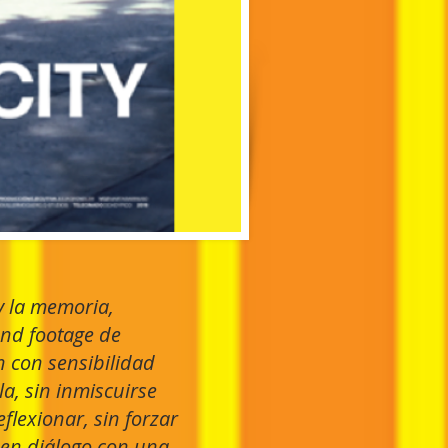
y la memoria,
und footage de
n con sensibilidad
la, sin inmiscuirse
eflexionar, sin forzar
 en diálogo con una