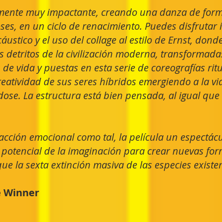
almente muy impactante, creando una danza de form
oses, en un ciclo de renacimiento. Puedes disfruta
ustico y el uso del collage al estilo de Ernst, dond
s detritos de la civilización moderna, transformad
de vida y puestas en esta serie de coreografías ritu
eatividad de sus seres híbridos emergiendo a la vi
se. La estructura está bien pensada, al igual que 
acción emocional como tal, la película un espectácu
l potencial de la imaginación para crear nuevas fo
 que la sexta extinción masiva de las especies exist
e Winner