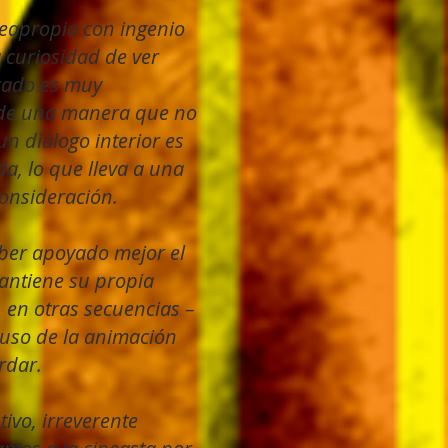
reapropia con ingenio
a curiosidad de ver
trado es muy
 de una manera que no
un diálogo interior es
da, lo que lleva a una
consideración.
aber apoyado mejor el
antiene su propia
,
en otras secuencias –
uso de la animación
rdar.
tivo, irreverente