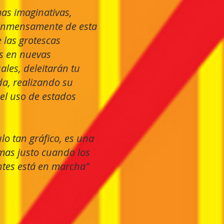
as imaginativas,
r inmensamente de esta
e las grotescas
as
en nuevas
ales, deleitarán tu
da, realizando su
el uso de estados
lo tan gráfico, es una
rmas justo cuando los
entes está en marcha"