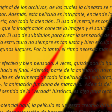
inal de los archivos, de los cuales la cineasta se 
or. Además, esta película es intrigante, enciende l
ria, con toda la atención. El uso de metraje encon
o que la imaginación conecte la imagen
y el sonido
ra. El uso de subtítulos
para crear la sensación de 
a estructura no siempre es tan justa y bien esculpi
gunos lugares. Por lo tanto, el ritmo necesita más 
 efectivo y bien pensado. A veces, quizás podría h
hacia el final. Además, parte de la animación no m
ulta en detrimento de toda la película. Sin embargo
–, la animación funciona de maravilla.
Además del 
 sentido de la "verdad" histórica,
es algo para reco
encial aquí, la película es un gesto creativo distin