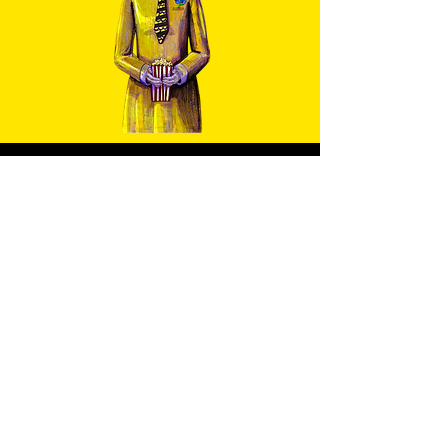
RESEÑAS
I was absolutely delighted to
be included in this festival
embracing the poetic and the
experimental. And then my
queer, feminist, collaborative
animated collage work won the