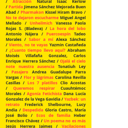
/
Atracción
Natural Isaac Kerlow
/
Partida
Jimena Sánchez Mejorada Buen
Abad /
Pharmakon
Kissel Hiram Bravo /
No te dejaron escucharme
Miguel Angel
Mellado /
Unheilmich
Vanessa Paola
Rojas S. (Bladeva) /
La hora del lobo
Antonio Nájera /
Puercoespín
Tadeo
Morales /
Sabor a mí
Alexa Sánchez
/
Viento, no te vayas
Yazmin Castañeda
/
¿Cuanto tiempo llevo aquí?
Abraham
Moisés Villafaña Gonzalez, Carlos
Enrique Herrera Sánchez /
Ojalá el cielo
note nuestra ausencia
Tonatiuh Ley
/
Pasajero
Andrea Guadalupe Parra
Vargas /
Flor y lágrimas
Carolina Revilla
Casillas /
Los 7 platillos
Clio Acostas
/
Queremos respirar
Cuauhtémoc
Morales /
Agonía Fetichista
Dana Lucía
Gonzalez de la Vega Gavidia /
Yazbek: un
retrato
Frederick Shelbourne, Lucy
Andia /
Despedida
Gloria Castro, María
José Bolio /
Ecos de familia
Heber
Francisco Chávez /
Un poema no es más
Jesús Herrera Jaimes /
Vacilaciones