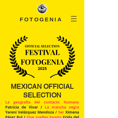
FOTOGENIA
MEXICAN OFFICIAL
SELECTION
La geografía del contacto humano
Patricia de Vivar
/
La mancha negra
Yareni Velázquez Mendoza /
Ser
Ximena
Pérez Rul /
Que sueñes bonito
Frida del