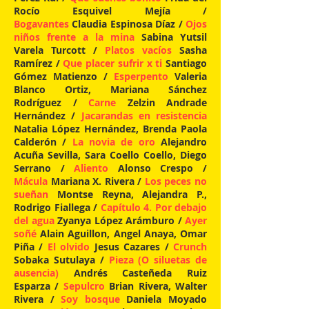
Rocío Esquivel Mejía /
Bogavantes
Claudia Espinosa Díaz /
Ojos
niños frente a la mina
Sabina Yutsil
Varela Turcott /
Platos vacíos
Sasha
Ramírez /
Que placer sufrir x ti
Santiago
Gómez Matienzo /
Esperpento
Valeria
Blanco Ortiz, Mariana Sánchez
Rodríguez /
Carne
Zelzin Andrade
Hernández /
Jacarandas en resistencia
Natalia López Hernández, Brenda Paola
Calderón /
La novia de oro
Alejandro
Acuña Sevilla, Sara Coello Coello, Diego
Serrano /
Aliento
Alonso Crespo /
Mácula
Mariana X. Rivera /
Los peces no
sueñan
Montse Reyna, Alejandra P.,
Rodrigo Fiallega /
Capítulo 4. Por debajo
del agua
Zyanya López Arámburo /
Ayer
soñé
Alain Aguillon, Angel Anaya, Omar
Piña /
El olvido
Jesus Cazares /
Crunch
Sobaka Sutulaya /
Pieza (O siluetas de
ausencia)
Andrés Casteñeda Ruiz
Esparza /
Sepulcro
Brian Rivera, Walter
Rivera /
Soy bosque
Daniela Moyado